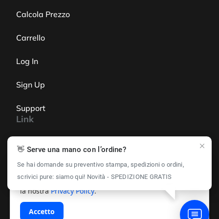
Calcola Prezzo
Carrello
Log In
Sign Up
Support
Link
Online Shop
👋 Serve una mano con l’ordine?
Se hai domande su preventivo stampa, spedizioni o ordini,
Edit You PDF
📄 Utilizziamo i cookie per offrirti la migliore
scrivici pure: siamo qui! Novità - SPEDIZIONE GRATIS
esperienza possibile. Navigando su questo sito accetti
la nostra
Privacy Policy
.
Termeni și Condiții Generale de Vânzare
GDPR
Accetto