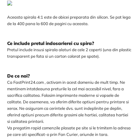
Aceasta spirala 4:1 este de obicei preparata din silicon. Se pot lega
de la 400 pana la 600 de pagini cu aceasta.
Ce include pretul indosarierei cu spira?
Pretul include insusi spirala alaturi de cele 2 coperti (una din plastic
transparent pe fata si un carton colorat pe spate).
De ce noi?
Ca FastPrint24.com , activam in acest domeniu de mult timp. Ne
mentinem intotdeauna preturile la cel mai accesibil nivel, fara a
sacrifica calitatea. Folosim imprimante moderne si vopsele de
calitate. De asemenea, va oferim diferite optiuni pentru printare si
xerox. Ne asiguram ca cerintele dvs. sunt indeplinite pe deplin,
oferind optiuni precum diferite grosimi ale hartiei, calitatea hartiei
si calitatea printarii.
Va pregatim rapid comenzile plasate pe site si le trimitem la adresa
pe care ati specificat-o prin Fan Curier, oriunde in tara.