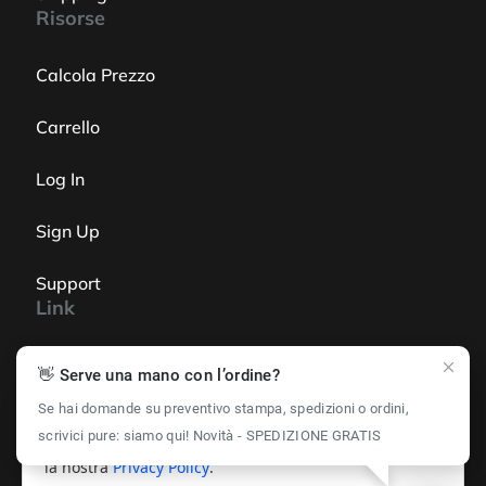
Risorse
Calcola Prezzo
Carrello
Log In
Sign Up
Support
Link
Online Shop
👋 Serve una mano con l’ordine?
Se hai domande su preventivo stampa, spedizioni o ordini,
Edit You PDF
📄 Utilizziamo i cookie per offrirti la migliore
scrivici pure: siamo qui! Novità - SPEDIZIONE GRATIS
esperienza possibile. Navigando su questo sito accetti
la nostra
Privacy Policy
.