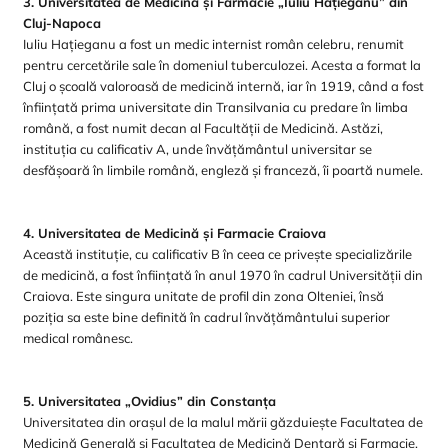
3. Universitatea de Medicină și Farmacie „Iuliu Hațieganu” din
Cluj-Napoca
Iuliu Hațieganu a fost un medic internist român celebru, renumit
pentru cercetările sale în domeniul tuberculozei. Acesta a format la
Cluj o școală valoroasă de medicină internă, iar în 1919, când a fost
înființată prima universitate din Transilvania cu predare în limba
română, a fost numit decan al Facultății de Medicină. Astăzi,
instituția cu calificativ A, unde învățământul universitar se
desfășoară în limbile română, engleză și franceză, îi poartă numele.
4. Universitatea de Medicină și Farmacie Craiova
Această instituție, cu calificativ B în ceea ce privește specializările
de medicină, a fost înființată în anul 1970 în cadrul Universității din
Craiova. Este singura unitate de profil din zona Olteniei, însă
poziția sa este bine definită în cadrul învățământului superior
medical românesc.
5. Universitatea „Ovidius” din Constanța
Universitatea din orașul de la malul mării găzduiește Facultatea de
Medicină Generală și Facultatea de Medicină Dentară și Farmacie.