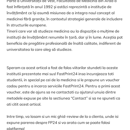
Parte a Universității de Vest, Facultatea de Medicină din Arad a
fost înființată în anul 1992 și astăzi reprezintă o instituție de
învățământ ce își asumă misiunea de a integra noul concept al
medicinei fără granițe, în contextul strategiei generale de includere
în structurile europene.
Tinerii care vor să studieze medicina au la dispoziție o mulțime de
instituții de învățământ renumite în țară, dar și în lume. Aceștia pot
beneficia de pregătire profesională de înaltă calitate, indiferent de
universitatea la care aleg să studieze.
Speram ca acest articol a fost de folos viitorilor stundeti la aceste
institutii prezentate mai sus! FastPrint24 insa incurajeaza toti
studentii, in special pe cei de la medicina si le propune un voucher
cadou pentru a incerca serviciile FastPrint24. Pentru a primi acest
voucher, este de ajuns sa ne contactati cu ajutorul unuia dintre
metodele expuse pe site la sectiunea “Contact” si sa ne spuneti ca
ati citit acest articol.
Intre timp, va lasam si un mic ghid-review de la o clienta, unde isi
expune parerea despre FP24 si va arata cum se poate folosi
platforma!