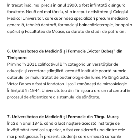
În trecut însă, mai precis în anul 1990, a fost înființată o singură
facultate. Nouă ani mai târziu, și-a început activitatea și Colegiul
Medical Universitar, care cuprindea specializări precum medicină
generală, tehnică dentară, farmacie și balneofizioterapie, iar apoi a
apărut și Facultatea de Moașe, cu durata de studii de patru ani.
6. Universitatea de Medicină și Farmacie „Victor Babeș” din
Timișoara
Primind în 2011 calificativul B în categoria universităților de
educație și cercetare științifică, această instituție poartă numele
autorului primului tratat de bacteriologie din lume. Pe lângă asta,
Victor Babeș a fost și fondatorul școlii românești de microbiologie.
Înființată în 1944, Universitatea din Timișoara are un rol central în
procesul de eficientizare a sistemului de sănătate.
7. Universitatea de Medicină și Farmacie din Târgu Mureș
Încă din anul 1945, când a luat naștere această instituție de
învățământ medical superior, a fost considerată una dintre cele
mai prestigioase. În prezent, studenții care urmează cursurile