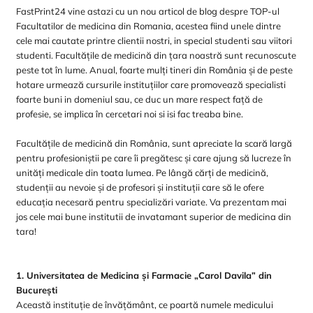
FastPrint24 vine astazi cu un nou articol de blog despre TOP-ul
Facultatilor de medicina din Romania, acestea fiind unele dintre
cele mai cautate printre clientii nostri, in special studenti sau viitori
studenti. Facultățile de medicină din țara noastră sunt recunoscute
peste tot în lume. Anual, foarte mulți tineri din România și de peste
hotare urmează cursurile instituțiilor care promovează specialisti
foarte buni in domeniul sau, ce duc un mare respect față de
profesie, se implica în cercetari noi si isi fac treaba bine.
Facultățile de medicină din România, sunt apreciate la scară largă
pentru profesioniștii pe care îi pregătesc și care ajung să lucreze în
unități medicale din toata lumea. Pe lângă cărți de medicină,
studenții au nevoie și de profesori și instituții care să le ofere
educația necesară pentru specializări variate. Va prezentam mai
jos cele mai bune institutii de invatamant superior de medicina din
tara!
1. Universitatea de Medicina și Farmacie „Carol Davila” din
București
Această instituție de învățământ, ce poartă numele medicului