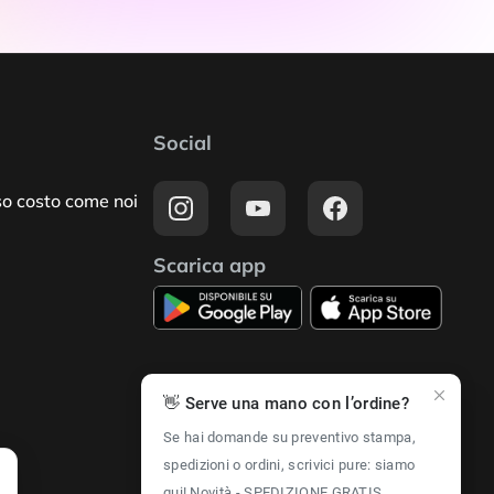
Social
so costo come noi
Scarica app
Accettiamo i
👋 Serve una mano con l’ordine?
seguenti pagamenti
Se hai domande su preventivo stampa,
spedizioni o ordini, scrivici pure: siamo
qui! Novità - SPEDIZIONE GRATIS