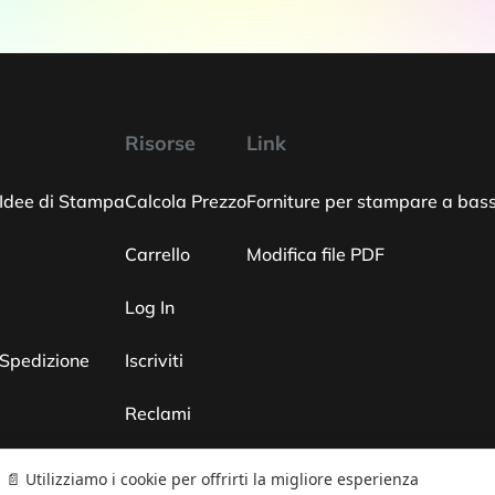
Risorse
Link
 Idee di Stampa
Calcola Prezzo
Forniture per stampare a bas
Carrello
Modifica file PDF
Log In
 Spedizione
Iscriviti
Reclami
📄 Utilizziamo i cookie per offrirti la migliore esperienza