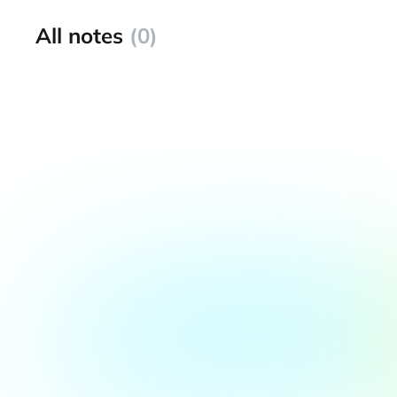
All notes
(0)